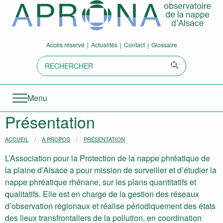
Aller directement à la navigation
Aller directement au contenu
Accès réservé
Actualités
Contact
Glossaire
Recherche:
Envoyer
Menu
Présentation
Vous êtes ici :
ACCUEIL
À PROPOS
PRÉSENTATION
L’Association pour la Protection de la nappe phréatique de
la plaine d’Alsace a pour mission de surveiller et d’étudier la
nappe phréatique rhénane, sur les plans quantitatifs et
qualitatifs. Elle est en charge de la gestion des réseaux
d’observation régionaux et réalise périodiquement des états
des lieux transfrontaliers de la pollution, en coordination