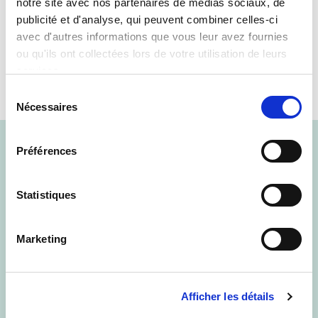
notre site avec nos partenaires de médias sociaux, de
PRÉSENTATION
publicité et d'analyse, qui peuvent combiner celles-ci
avec d'autres informations que vous leur avez fournies
HISTORIQUE
ou qu'ils ont collectées lors de votre utilisation de leurs
services.
FONCTIONNEMENT
Sélection
NOS COMPÉTENCES
Nécessaires
du
consentement
Plan d'accès
Préférences
Statistiques
Accès réservé
Marketing
Contact
Afficher les détails