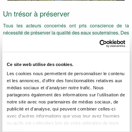
Un trésor à préserver
Tous les acteurs concernés ont pris conscience de la
nécessité de préserver la qualité des eaux souterraines. Des
actions sont mises en œuvre pour réduire les rejets
polluants et enrayer la dégradation de la qualité des eaux.
Ces actions, pour être menées à bien, nécessitent une
connaissance approfondie et continue du fonctionnement de
Ce site web utilise des cookies.
la nappe phréatique et des aquifères du Sundgau, le suivi
Les cookies nous permettent de personnaliser le contenu
de l’évolution de leur qualité et la mise à disposition auprès
et les annonces, d'offrir des fonctionnalités relatives aux
des décideurs d’outils d’aide à la décision.
médias sociaux et d'analyser notre trafic. Nous
partageons également des informations sur l'utilisation de
PRÉSENTATION
notre site avec nos partenaires de médias sociaux, de
SUIVI DU NIVEAU DE LA NAPPE
publicité et d'analyse, qui peuvent combiner celles-ci
avec d'autres informations que vous leur avez fournies
SUIVI DE LA QUALITÉ DES EAUX SOUTERRAINES
ou qu'ils ont collectées lors de votre utilisation de leurs
services.
Présentation