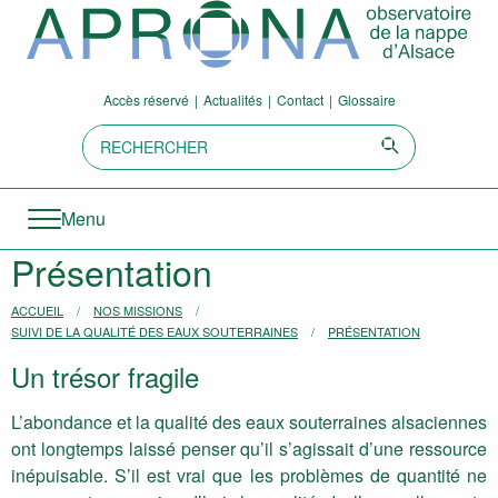
Aller directement à la navigation
Aller directement au contenu
Accès réservé
Actualités
Contact
Glossaire
Recherche:
Envoyer
Menu
Présentation
Vous êtes ici :
ACCUEIL
NOS MISSIONS
SUIVI DE LA QUALITÉ DES EAUX SOUTERRAINES
PRÉSENTATION
Un trésor fragile
L’abondance et la qualité des eaux souterraines alsaciennes
ont longtemps laissé penser qu’il s’agissait d’une ressource
inépuisable. S’il est vrai que les problèmes de quantité ne