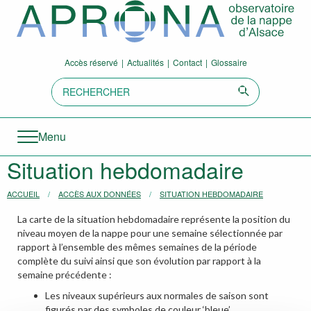
Aller directement à la navigation
Aller directement au contenu
Accès réservé
Actualités
Contact
Glossaire
Recherche:
Envoyer
Menu
Situation hebdomadaire
Vous êtes ici :
ACCUEIL
ACCÈS AUX DONNÉES
SITUATION HEBDOMADAIRE