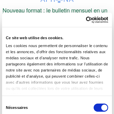
Nouveau format : le bulletin mensuel en un
coup d’œil
13/01/2026
Ce site web utilise des cookies.
Les cookies nous permettent de personnaliser le contenu
et les annonces, d'offrir des fonctionnalités relatives aux
médias sociaux et d'analyser notre trafic. Nous
partageons également des informations sur l'utilisation de
notre site avec nos partenaires de médias sociaux, de
publicité et d'analyse, qui peuvent combiner celles-ci
Plus lisible, plus accessible, ce nouveau format
avec d'autres informations que vous leur avez fournies
complémentaire au bulletin hydrologique mensuel offrira
ou qu'ils ont collectées lors de votre utilisation de leurs
chaque mois une lecture directe et claire de l'évolution des
services.
niveaux de la nappe phréatique.
Sélection
Nécessaires
du
EN SAVOIR PLUS