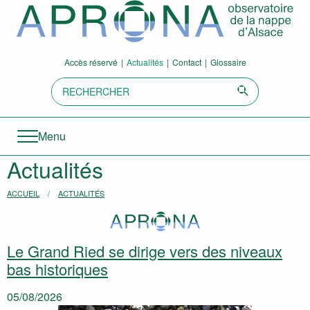
Aller directement à la navigation
Aller directement au contenu
Accès réservé
Actualités
Contact
Glossaire
Recherche:
Envoyer
Menu
Actualités
Vous êtes ici :
ACCUEIL
ACTUALITÉS
Le Grand Ried se dirige vers des niveaux
bas historiques
05/08/2026