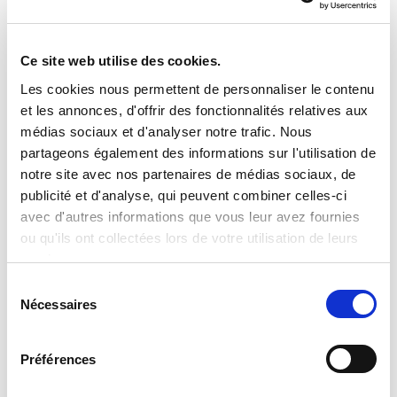
Ce site web utilise des cookies.
Les cookies nous permettent de personnaliser le contenu
et les annonces, d'offrir des fonctionnalités relatives aux
médias sociaux et d'analyser notre trafic. Nous
partageons également des informations sur l'utilisation de
notre site avec nos partenaires de médias sociaux, de
publicité et d'analyse, qui peuvent combiner celles-ci
avec d'autres informations que vous leur avez fournies
Les données piézométriques relevées sur ce réseau sont
ou qu'ils ont collectées lors de votre utilisation de leurs
ensuite stockées, après analyse et validation, dans la base
services.
de données APRONA, à partir de laquelle sont notamment
Sélection
édités des graphiques représentant les variations du niveau
Nécessaires
du
de la nappe sur plusieurs années. L’APRONA dispose, pour
consentement
chaque piézomètre, d’au moins un relevé hebdomadaire du
niveau de la nappe, pour une période d’observation
Préférences
moyenne de 25 à 30 ans ; certains points sont observés