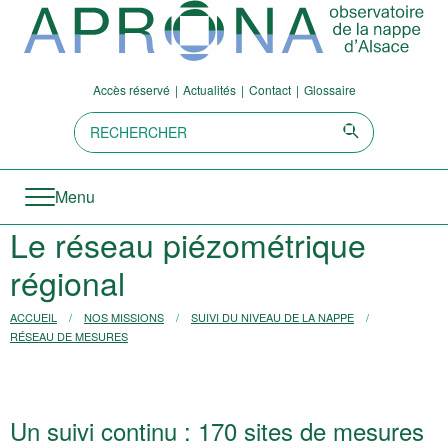
Aller directement à la navigation
Aller directement au contenu
Accès réservé
Actualités
Contact
Glossaire
Recherche:
Envoyer
Menu
Le réseau piézométrique
régional
Vous êtes ici :
ACCUEIL
NOS MISSIONS
SUIVI DU NIVEAU DE LA NAPPE
RÉSEAU DE MESURES
Un suivi continu : 170 sites de mesures