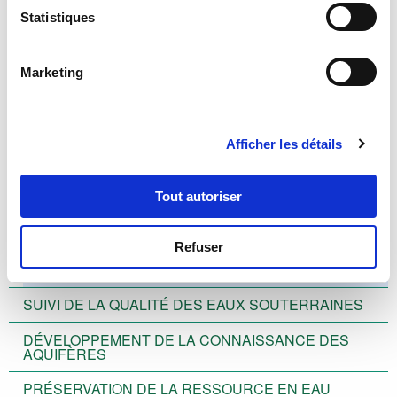
depuis les années 1950, ce qui permet d’effectuer des
Statistiques
traitements statistiques, mensuels ou annuels, sur de
longues séries de données.
Marketing
Les données issues du suivi du réseau piézométrique sont
mises à disposition dans la rubrique
Données
ou via le
visualiseur cartographique.
Afficher les détails
PRÉSENTATION
Tout autoriser
SUIVI DU NIVEAU DE LA NAPPE
Objectifs
Refuser
Réseau de mesures
SUIVI DE LA QUALITÉ DES EAUX SOUTERRAINES
DÉVELOPPEMENT DE LA CONNAISSANCE DES
AQUIFÈRES
PRÉSERVATION DE LA RESSOURCE EN EAU